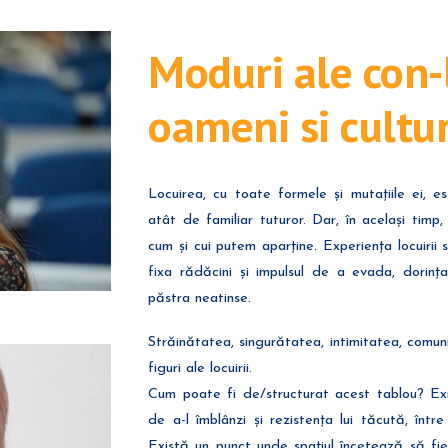
Moduri ale con-lo
oameni si cultur
Locuirea, cu toate formele și mutațiile ei, e
atât de familiar tuturor. Dar, în același timp
cum și cui putem aparține. Experiența locuirii 
fixa rădăcini și impulsul de a evada, dorința
păstra neatinse.
Străinătatea, singurătatea, intimitatea, comunit
figuri ale locuirii.
Cum poate fi de/structurat acest tablou? Exi
de a-l îmblânzi și rezistența lui tăcută, într
Există un punct unde spațiul încetează să fie 