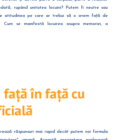
dată, rupând unitatea locuirii? Putem fi neutre sau
e e atitudinea pe care ar trebui să o avem față de
tre? Cum se manifestă locuirea asupra memoriei, a
 față în față cu
icială
enerează răspunsuri mai rapid decât putem noi formula
uperputere" umană. Această prezentare explorează