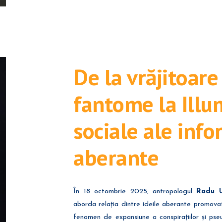
De la vrăjitoare
fantome la Illum
sociale ale info
aberante
În 18 octombrie 2025, antropologul
Radu 
aborda relația dintre ideile aberante promovat
fenomen de expansiune a conspirațiilor și pse