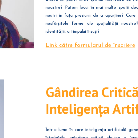
noastre? Putem locui în mai multe spații deo
neutri în fața presiunii de a aparține? Car
nesfârșitele forme ale spațialității noas
identității, a timpului însuși?
Link către formularul de înscriere
Gândirea Critică
Inteligența Artif
Într-o lume în care inteligența artificială g
întrebările, gândirea critică devine o "s