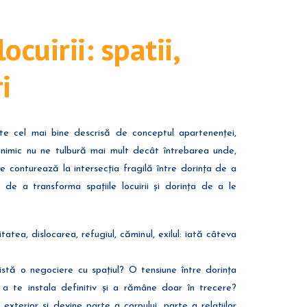
cuirii: spatii,
i
ste cel mai bine descrisă de conceptul apartenenței,
, nimic nu ne tulbură mai mult decât întrebarea unde,
se conturează la intersecția fragilă între dorința de a
 de a transforma spațiile locuirii și dorința de a le
atea, dislocarea, refugiul, căminul, exilul: iată câteva
stă o negociere cu spațiul? O tensiune între dorința
e a te instala definitiv și a rămâne doar în trecere?
exterior și devine parte a corpului, parte a relațiilor