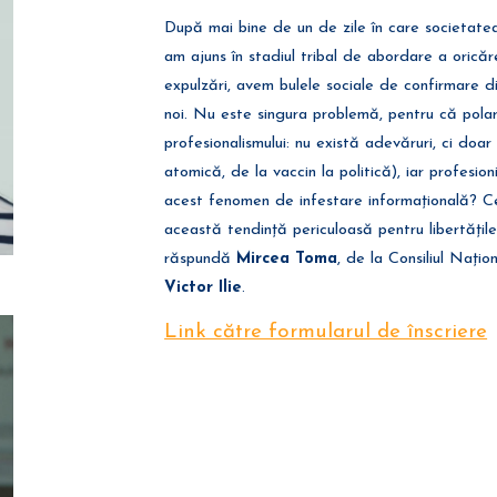
După mai bine de un de zile în care societatea
am ajuns în stadiul tribal de abordare a oricăre
expulzări, avem bulele sociale de confirmare d
noi. Nu este singura problemă, pentru că polar
profesionalismului: nu există adevăruri, ci doar 
atomică, de la vaccin la politică), iar profesion
acest fenomen de infestare informațională? Ce 
această tendință periculoasă pentru libertățile
răspundă
Mircea Toma
, de la Consiliul Națion
Victor Ilie
.
Link către formularul de înscriere