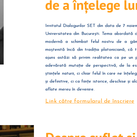
de a înțelege l
Invitatul Dialogurilor SET din data de 7 noi
Universitatea din București. Tema abordată de
modernă a schimbat felul nostru de a gân
moștenită încă din tradiția platoniciană, că 
ajuns astăzi să privim realitatea ca pe un pr
adevărată mutație de perspectivă, de la esen
științele naturii, ci chiar felul în care ne înțe
și definitive, ci ca ființe istorice, deschise și a
aflate mereu în devenire.
Link către formularul de înscriere