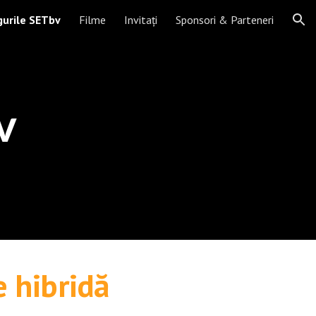
gurile SETbv
Filme
Invitați
Sponsori & Parteneri
ion
v
 hibridă