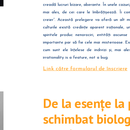
creadă lucruri bizare, aberante. În unele cazur
mai ales, de cei care le îmbrățișează. Îi consi
creier”. Această prelegere va oferă un alt m
culturile există credințe aparent iraționale, 
spiritele produc nenorociri, entități ascunse 
importante par să fie cele mai misterioase. Exp
cum sunt ele înțelese de indivizi și, mai ale
irrationality is a feature, not a bug.
Link către formularul de înscriere
De la esențe la 
schimbat biolo