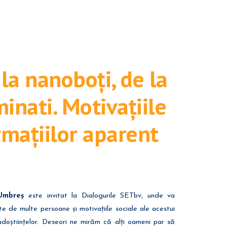
 la nanoboți, de la
inati. Motivațiile
rmațiilor aparent
Umbreș
este invitat la Dialogurile SETbv, unde va
e de multe persoane și motivațiile sociale ale acestui
udoștiințelor. Deseori ne mirăm că alți oameni par să