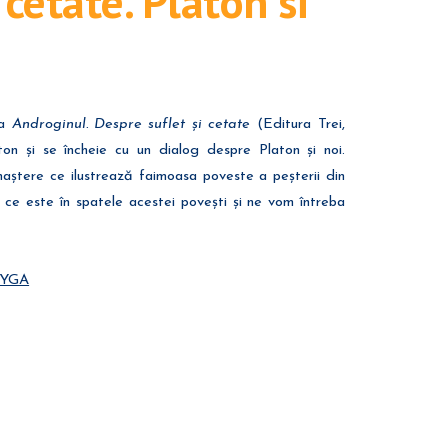
 cetate. Platon si
ea
Androginul. Despre suflet și cetate
(Editura Trei,
ton și se încheie cu un dialog despre Platon și noi.
naștere ce ilustrează faimoasa poveste a peșterii din
 ce este în spatele acestei povești și ne vom întreba
DYGA