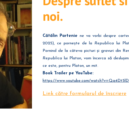
Despre suflet si
noi.
Cătălin Partenie
ne va vorbi despre cart
2025), ce pornește de la
Republica
lui Pla
Pornind de la câteva picturi și gravuri din Re
Republica
lui Platon, vom încerca să deslușim
ce este, pentru Platon, un mit.
Book Trailer pe YouTube:
https://www.youtube.com/watch?v=Qq4Dt5l
Link către formularul de înscriere