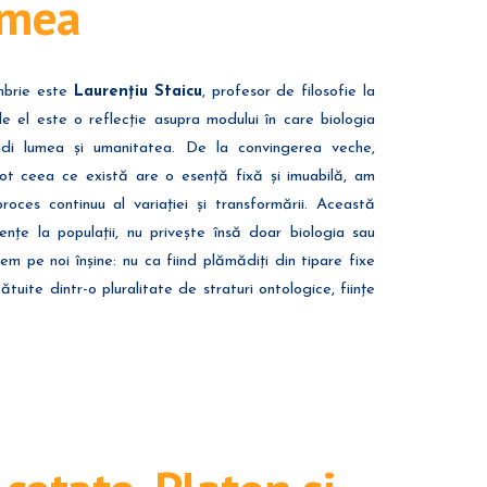
umea
embrie este
Laurențiu Staicu
, profesor de filosofie la
 el este o reflecție asupra modului în care biologia
di lumea și umanitatea. De la convingerea veche,
tot ceea ce există are o esență fixă și imuabilă, am
oces continuu al variației și transformării. Această
țe la populații, nu privește însă doar biologia sau
legem pe noi înșine: nu ca fiind plămădiți din tipare fixe
lcătuite dintr-o pluralitate de straturi ontologice, ființe