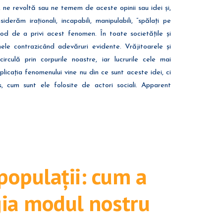
i, ne revoltă sau ne temem de aceste opinii sau idei și,
derăm iraționali, incapabili, manipulabili, ”spălați pe
od de a privi acest fenomen. În toate societățile și
unele contrazicând adevăruri evidente. Vrăjitoarele și
circulă prin corpurile noastre, iar lucrurile cele mai
licația fenomenului vine nu din ce sunt aceste idei, ci
s, cum sunt ele folosite de actori sociali. Apparent
populații: cum a
gia modul nostru