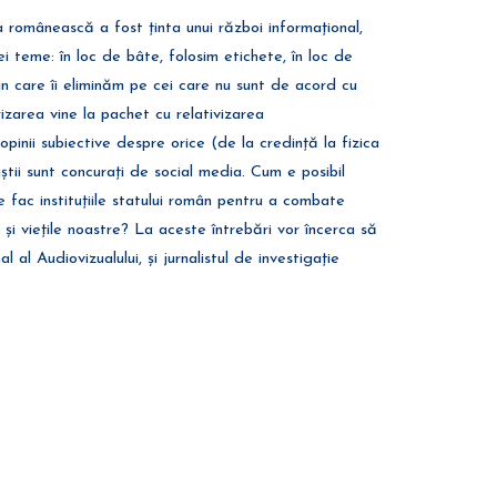
 românească a fost ținta unui război informațional,
i teme: în loc de bâte, folosim etichete, în loc de
in care îi eliminăm pe cei care nu sunt de acord cu
izarea vine la pachet cu relativizarea
opinii subiective despre orice (de la credință la fizica
iștii sunt concurați de social media. Cum e posibil
fac instituțiile statului român pentru a combate
 și viețile noastre? La aceste întrebări vor încerca să
al al Audiovizualului, și jurnalistul de investigație